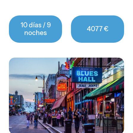
10 días / 9
4077 €
noches