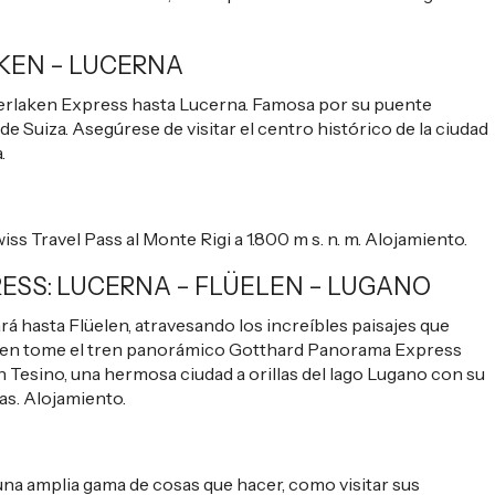
AKEN – LUCERNA
terlaken Express hasta Lucerna. Famosa por su puente
de Suiza. Asegúrese de visitar el centro histórico de la ciudad
.
wiss Travel Pass al Monte Rigi a 1.800 m s. n. m. Alojamiento.
ESS: LUCERNA – FLÜELEN – LUGANO
rá hasta Flüelen, atravesando los increíbles paisajes que
elen tome el tren panorámico Gotthard Panorama Express
 Tesino, una hermosa ciudad a orillas del lago Lugano con su
as. Alojamiento.
 una amplia gama de cosas que hacer, como visitar sus